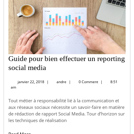
Guide pour bien effectuer un reporting
Guide
social media
pour
janvier
andre
janvier 22, 2018
|
andre
|
0 Comment
|
8:51
bien
22,
am
2018
effectuer
Tout métier à responsabilité lié à la communication et
un
aux réseaux sociaux nécessite un savoir-faire en matière
reporting
de rédaction de rapport Social Media. Tour d’horizon sur
social
les techniques de réalisation
media
Read
Read More