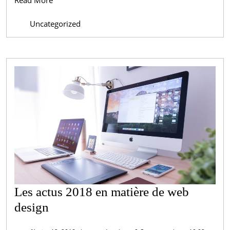
More
Uncategorized
Les actus 2018 en matière de web
Les
design
actus