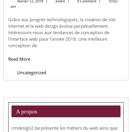
février
andre
février 12, 2018
|
andre
|
0 Comment
|
10:02
2018
12,
am
2018
en
Grâce aux progrès technologiques, la creation de site
matière
internet et le web design évolue perpétuellement.
de
Intéressons-nous aux tendances de conception de
web
l’interface web pour l’année 2018. Une meilleure
conception de
design
Read
Read More
More
Uncategorized
A propos
cmdesign2.be présente les métiers du web ainsi que