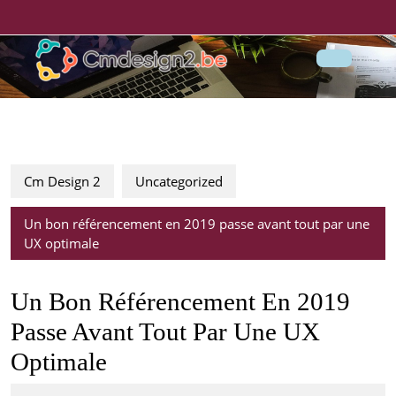
Skip
to
content
Ope
Butt
Cm Design 2
Uncategorized
Un bon référencement en 2019 passe avant tout par une
UX optimale
Un Bon Référencement En 2019
Passe Avant Tout Par Une UX
Optimale